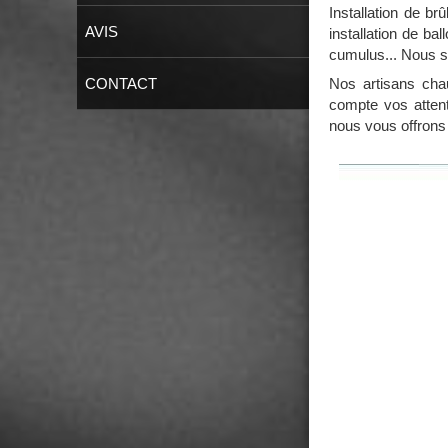
Installation de b
AVIS
installation de b
cumulus... Nous s
CONTACT
Nos artisans cha
compte vos atten
nous vous offrons 